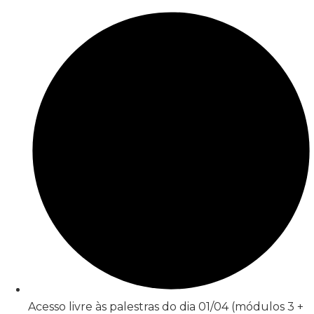
Acesso livre às palestras do dia 01/04 (módulos 3 +