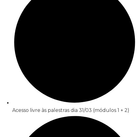
Acesso livre às palestras dia 31/03 (módulos 1 + 2)