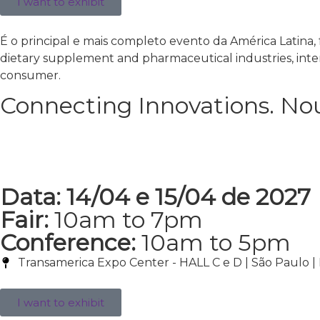
I want to exhibit
É o principal e mais completo evento da América Latina
dietary supplement and pharmaceutical industries, inter
consumer.
Connecting Innovations. Nou
Data: 14/04 e 15/04 de 2027
Fair:
10am to 7pm
Conference:
10am to 5pm
Transamerica Expo Center - HALL C e D | São Paulo | 
I want to exhibit