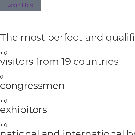
Learn More
The most perfect and qualif
+
0
visitors from 19 countries
0
congressmen
+
0
exhibitors
+
0
national and international 