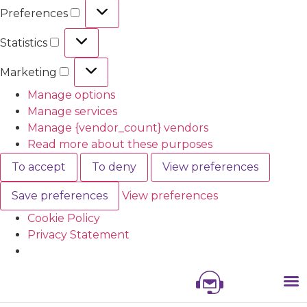
Preferences
Statistics
Marketing
Manage options
Manage services
Manage {vendor_count} vendors
Read more about these purposes
To accept
To deny
View preferences
Save preferences
View preferences
Cookie Policy
Privacy Statement
NIS
NIS 
NI
EXHI