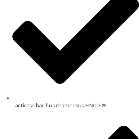
Lacticaseibacillus rhamnosus HN001®