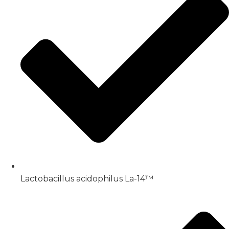
Lactobacillus acidophilus La-14™