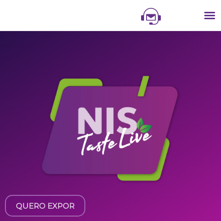
NIS
NI
VITR
QUERO EXPOR