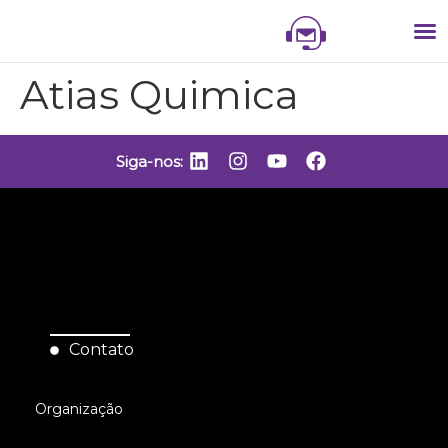
NIS
NI
VITR
Atias Quimica
Siga-nos:
Contato
Organização