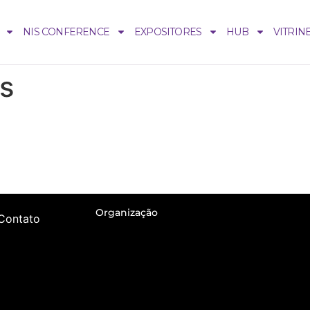
NIS CONFERENCE
EXPOSITORES
HUB
VITRIN
s
Siga-nos:
Organização
Contato