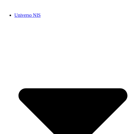
Ir
para
Universo NIS
o
conteúdo