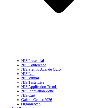
NIS Presencial
NIS Conference
NIS Prêmio Açaí de Ouro
NIS Lab
NIS Virtual
NIS Taste Live
NIS Application Trends
NIS Innovation Zone
NIS Cast
Galeria Center 2026
Organização