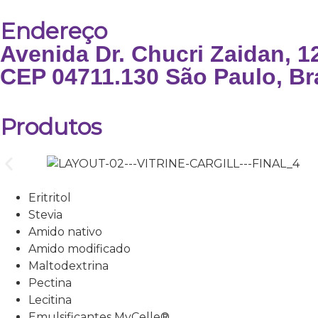
Endereço
Avenida Dr. Chucri Zaidan, 1
CEP 04711.130 São Paulo, Bra
Produtos
Eritritol
Stevia
Amido nativo
Amido modificado
Maltodextrina
Pectina
Lecitina
Emulsificantes MyCelle®