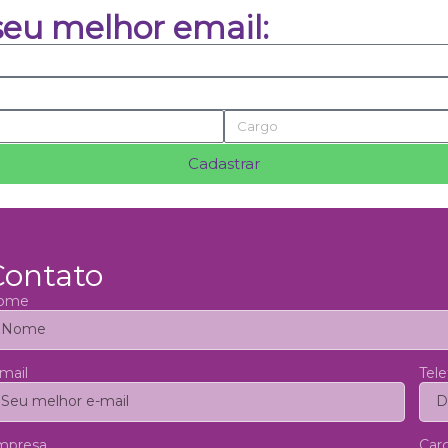
seu melhor email:
Cadastrar
Contato
ome
mail
Tel
mpresa
Car