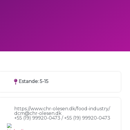
Estande: 5-15
https://www.chr-olesen.dk/food-industry/
dcm@chr-olesen.dk
+55 (19) 99920-0473 / +55 (19) 99920-0473