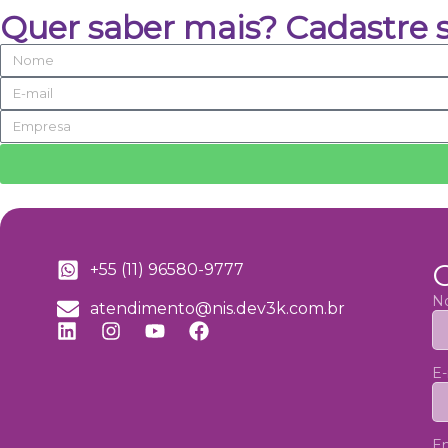
Quer saber mais? Cadastre 
+55 (11) 96580-9777
N
atendimento@nis.dev3k.com.br
E-
E