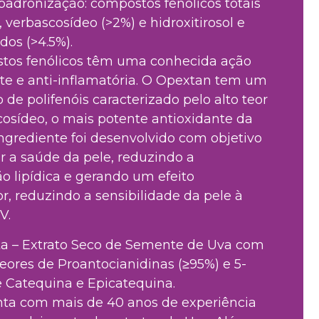
 padronização: compostos fenólicos totais
, verbascosídeo (>2%) e hidroxitirosol e
dos (>4.5%).
tos fenólicos têm uma conhecida ação
te e anti-inflamatória. O Opextan tem um
o de polifenóis caracterizado pelo alto teor
osídeo, o mais potente antioxidante da
Ingrediente foi desenvolvido com objetivo
r a saúde da pele, reduzindo a
o lipídica e gerando um efeito
or, reduzindo a sensibilidade da pele à
V.
ta – Extrato Seco de Semente de Uva com
teores de Proantocianidinas (≥95%) e 5-
e Catequina e Epicatequina.
nta com mais de 40 anos de experiência