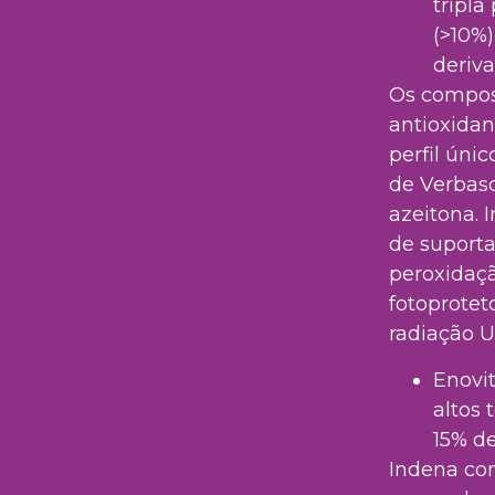
tripla
(>10%)
deriva
Os compos
antioxidan
perfil únic
de Verbasc
azeitona. 
de suporta
peroxidaçã
fotoprotet
radiação U
Enovi
altos 
15% d
Indena co