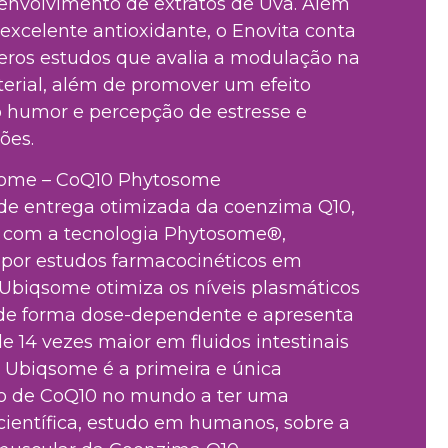
envolvimento de extratos de Uva. Além
excelente antioxidante, o Enovita conta
ros estudos que avalia a modulação na
terial, além de promover um efeito
o humor e percepção de estresse e
ões.
ome – CoQ10 Phytosome
de entrega otimizada da coenzima Q10,
 com a tecnologia Phytosome®,
 por estudos farmacocinéticos em
Ubiqsome otimiza os níveis plasmáticos
de forma dose-dependente e apresenta
de 14 vezes maior em fluidos intestinais
 Ubiqsome é a primeira e única
o de CoQ10 no mundo a ter uma
científica, estudo em humanos, sobre a