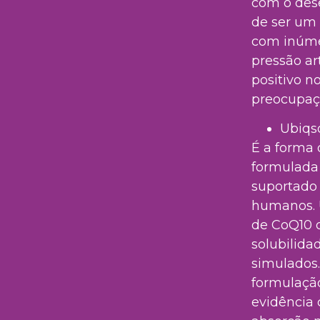
com o des
de ser um 
com inúme
pressão ar
positivo n
preocupaç
Ubiqs
É a forma 
formulada
suportado
humanos. 
de CoQ10 
solubilida
simulados.
formulaçã
evidência 