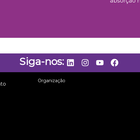
absorção 
Siga-nos:
Organização
ato