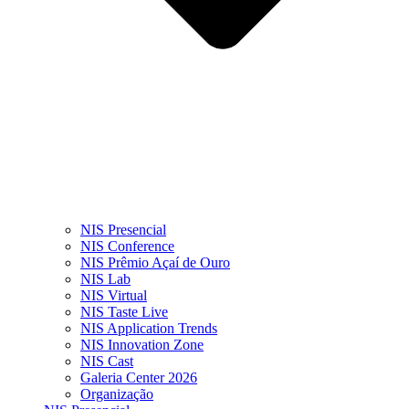
NIS Presencial
NIS Conference
NIS Prêmio Açaí de Ouro
NIS Lab
NIS Virtual
NIS Taste Live
NIS Application Trends
NIS Innovation Zone
NIS Cast
Galeria Center 2026
Organização