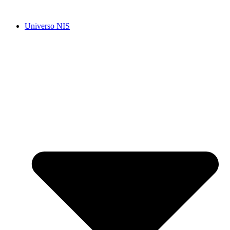
Ir
para
Universo NIS
o
conteúdo