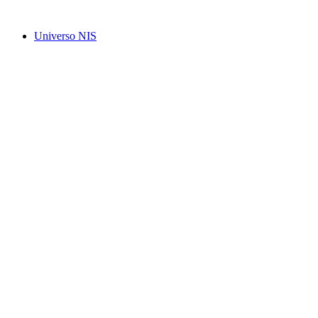
Ir
para
Universo NIS
o
conteúdo