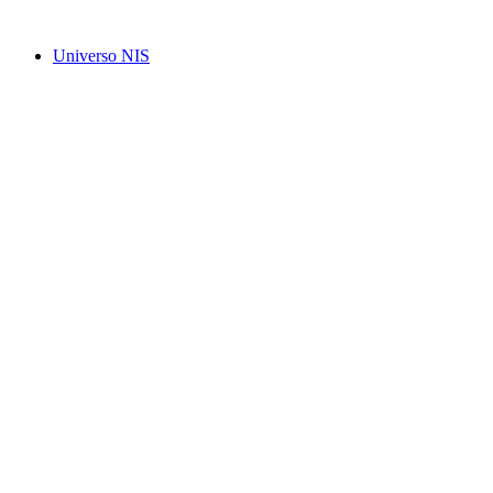
Ir
para
Universo NIS
o
conteúdo