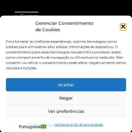
Contato
Gerenciar Consentimento
de Cookies
Organização
Para fornecer as melhores experiências, usamos tecnologias como
cookies para armazenar e/ou acessar informações do dispositivo. O
consentimento para essas tecnologias nos permitirá processar dados
como comportamento de navegação ou IDs exclusivos neste site. Não
consentir ou retirar o consentimento pode afetar negativamente certos
recursos e funções.
Quer saber mais? Cadastre seu melhor email:
Aceitar
Negar
Ver preferências
English
Política de cookies
Declaração de privacidade
Portuguese
Cadastrar