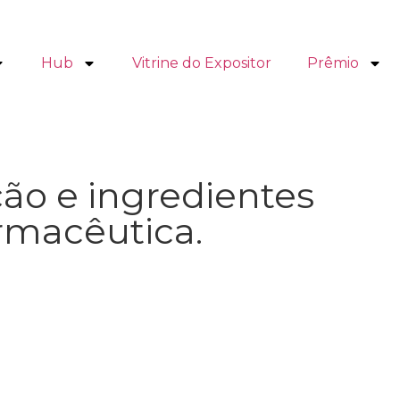
Hub
Vitrine do Expositor
Prêmio
ção e ingredientes
armacêutica.