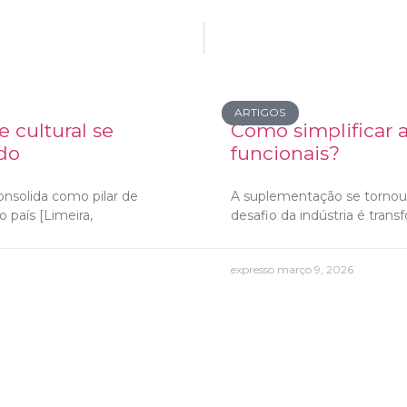
ARTIGOS
 cultural se
Como simplificar 
do
funcionais?
consolida como pilar de
A suplementação se tornou 
 país [Limeira,
desafio da indústria é tra
expresso
março 9, 2026