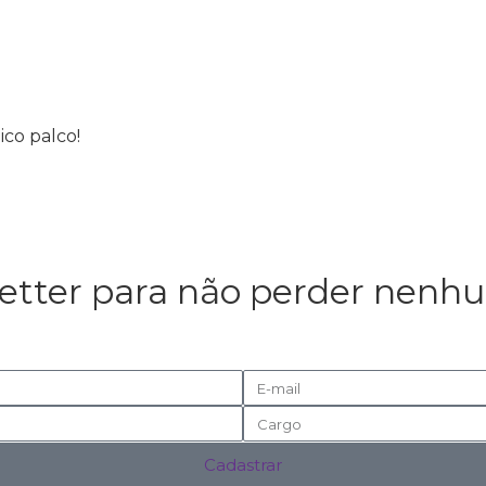
co palco!
tter para não perder nenhu
Cadastrar