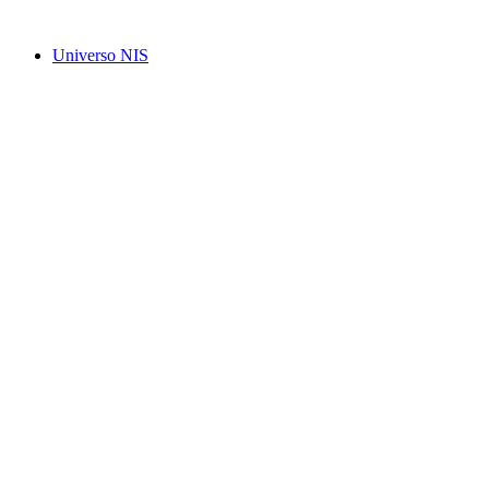
Ir
para
Universo NIS
o
conteúdo