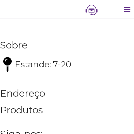
NIS
NI
VITR
Sobre
Estande: 7-20
Endereço
Produtos
Siga-nos: