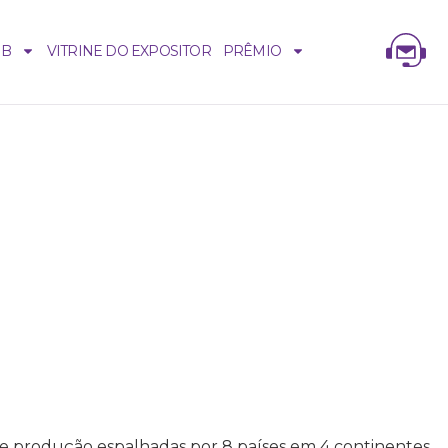
UB
VITRINE DO EXPOSITOR
PRÊMIO
 de produção espalhadas por 8 países em 4 continentes,