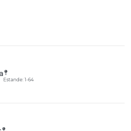
a
Estande: 1-64
s